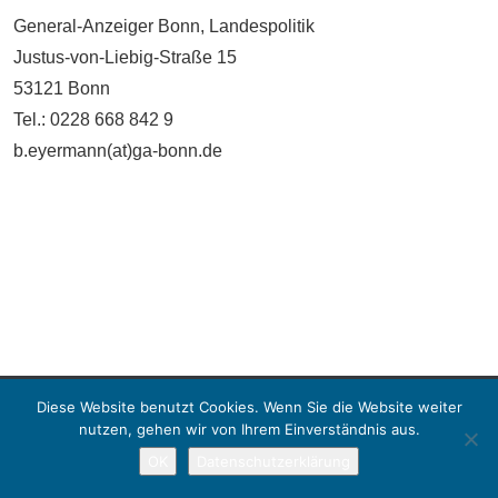
General-Anzeiger Bonn, Landespolitik
Justus-von-Liebig-Straße 15
53121 Bonn
Tel.: 0228 668 842 9
b.eyermann(at)ga-bonn.de
Diese Website benutzt Cookies. Wenn Sie die Website weiter
Copyright © 2026 Landespressekonferenz Rheinland-Pfalz. All rights reserved.
nutzen, gehen wir von Ihrem Einverständnis aus.
OK
Datenschutzerklärung